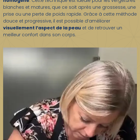
homogène
. Cette technique est idéale pour les vergetures
blanches et matures, que ce soit après une grossesse, une
prise ou une perte de poids rapide. Grâce à cette méthode
douce et progressive, il est possible d’améliorer
visuellement l’aspect de la peau
et de retrouver un
meilleur confort dans son corps.