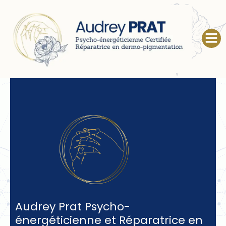
Aller
au
contenu
Audrey Prat Psycho-
énergéticienne et Réparatrice en